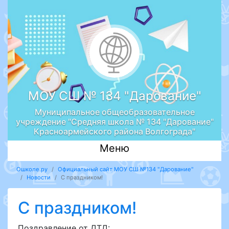
МОУ СШ № 134 "Дарование"
Муниципальное общеобразовательное
учреждение "Средняя школа № 134 "Дарование"
Красноармейского района Волгограда"
Меню
Ошколе.ру
Официальный сайт МОУ СШ №134 "Дарование"
Новости
С праздником!
С праздником!
Поздравление от ДТД: