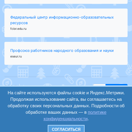
Федеральный центр информационно-образовательных
ресурсов
fcior.edu.ru
Профсоюз работников народного образования и науки
eseur.ru
ООО "Центр
Найти
образования и
На сайте используются файлы cookie и Яндекс.Метрики.
вход
консалтинга"
Продолжая использование сайта, вы соглашаетесь на
Версия
Волгоград 2008-
обработку своих персональных данных. Подробности об
регистрация
сайта для
2026
обработке ваших данных — в
политике
слабовидящих
конфиденциальности
.
Сайт создан на
конструкторе
СОГЛАСИТЬСЯ
ОШКОЛЕ.РУ