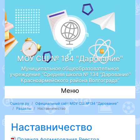
МОУ СШ № 134 "Дарование"
Муниципальное общеобразовательное
учреждение "Средняя школа № 134 "Дарование"
Красноармейского района Волгограда"
Меню
Ошколе.ру
Официальный сайт МОУ СШ №134 "Дарование"
Разделы
Наставничество
Наставничество
Правила формирования Реестра