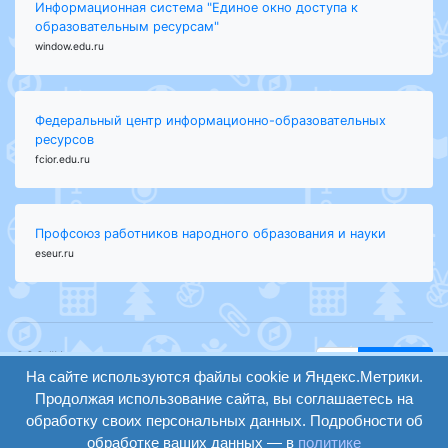
Информационная система "Единое окно доступа к
образовательным ресурсам"
window.edu.ru
Федеральный центр информационно-образовательных
ресурсов
fcior.edu.ru
Профсоюз работников народного образования и науки
eseur.ru
ООО "Центр
Найти
образования и
На сайте используются файлы cookie и Яндекс.Метрики.
вход
консалтинга"
Продолжая использование сайта, вы соглашаетесь на
Версия
Волгоград 2008-
обработку своих персональных данных. Подробности об
регистрация
сайта для
2026
обработке ваших данных — в
политике