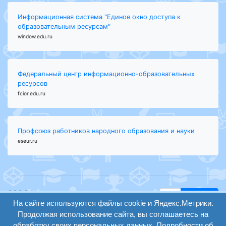
Информационная система "Единое окно доступа к
образовательным ресурсам"
window.edu.ru
Федеральный центр информационно-образовательных
ресурсов
fcior.edu.ru
Профсоюз работников народного образования и науки
eseur.ru
ООО "Центр
Найти
образования и
На сайте используются файлы cookie и Яндекс.Метрики.
вход
консалтинга"
Продолжая использование сайта, вы соглашаетесь на
Версия
Волгоград 2008-
обработку своих персональных данных. Подробности об