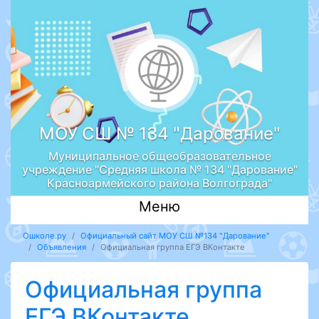
МОУ СШ № 134 "Дарование"
Муниципальное общеобразовательное
учреждение "Средняя школа № 134 "Дарование"
Красноармейского района Волгограда"
Меню
Ошколе.ру
Официальный сайт МОУ СШ №134 "Дарование"
Объявления
Официальная группа ЕГЭ ВКонтакте
Официальная группа
ЕГЭ ВКонтакте