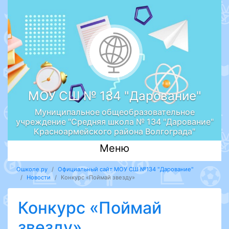
МОУ СШ № 134 "Дарование"
Муниципальное общеобразовательное
учреждение "Средняя школа № 134 "Дарование"
Красноармейского района Волгограда"
Меню
Ошколе.ру
Официальный сайт МОУ СШ №134 "Дарование"
Новости
Конкурс «Поймай звезду»
Конкурс «Поймай
звезду»